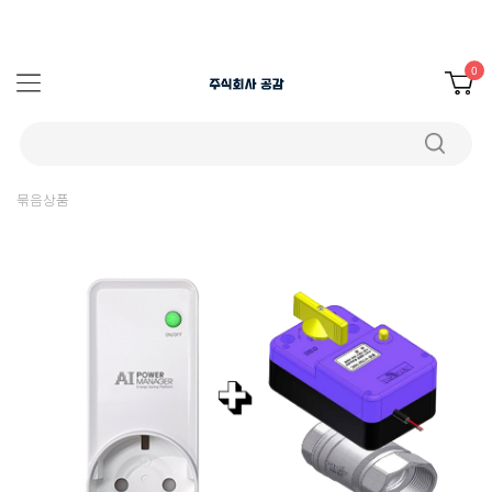
0
묶음상품