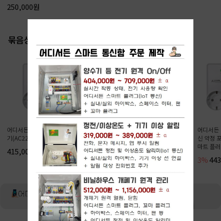
250,000원
묶음상품
어디서든 스마트 플러그 + 전동구동
어디서든 스마트 플러그 16A(1년 통
어디서든 
기(AC220-20C)
신 약정 포함) + 꼬마 플러그(보조 스
신 약정 포
마트 플러그) 3개
마트 플러
415,000원
2%
365,000원
3%
44
373,000원
다시 보지 않기
닫기